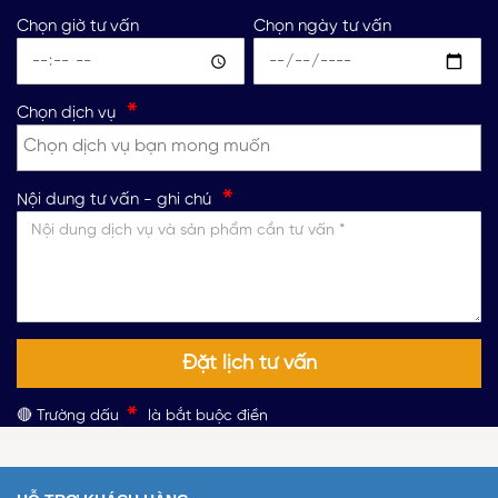
Quận Bình Thạnh
Chọn giờ tư vấn
Chọn ngày tư vấn
17 Đường Số 1 Cư Xá Chu Văn An, P.26,
Q.Bình Thạnh
*
Chọn dịch vụ
*
Nội dung tư vấn - ghi chú
*
🔴 Trường dấu
là bắt buộc điền