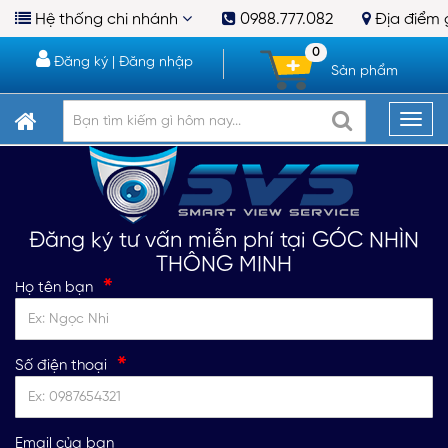
Hệ thống chi nhánh
0988.777.082
Địa điểm 
0
Đăng ký
|
Đăng nhập
Sản phẩm
Đăng ký tư vấn miễn phí tại GÓC NHÌN
THÔNG MINH
*
Họ tên bạn
*
Số điện thoại
Email của bạn