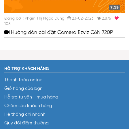
7:19
Đăng bởi : Phạm Thị Ngọc Dung
23-02-2023
2,876
105
Hướng dẫn cài đặt Camera Ezviz C6N 720P
HỖ TRỢ KHÁCH HÀNG
Thanh toán online
Giỏ hàng của bạn
Hỗ trợ tư vấn - mua hàng
Chăm sóc khách hàng
Hệ thống chi nhánh
Quy đổi điểm thưởng