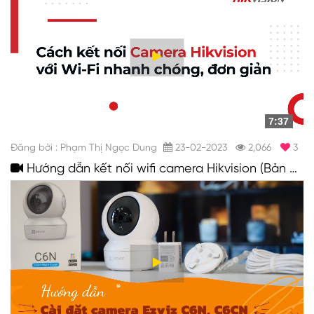
7:37
Đăng bởi : Phạm Thị Ngọc Dung
23-02-2023
2,066
3
Hướng dẫn kết nối wifi camera Hikvision (Bản Mới Nhất)