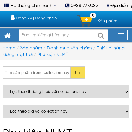
Hệ thống chi nhánh
0988.777.082
Địa điểm 
0
Đăng ký
|
Đăng nhập
Sản phẩm
Home
Sản phẩm
Danh mục sản phẩm
Thiết bị năng
lượng mặt trời
Phụ kiện NLMT