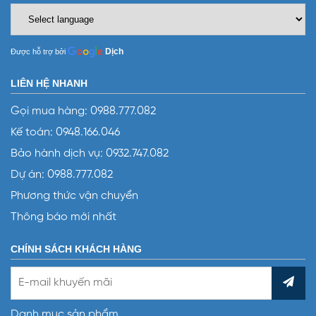
Dịch
Được hỗ trợ bởi
LIÊN HỆ NHANH
Gọi mua hàng:
0988.777.082
Kế toán:
0948.166.046
Bảo hành dịch vụ:
0932.747.082
Dự án:
0988.777.082
Phương thức vận chuyển
Thông báo mới nhất
CHÍNH SÁCH KHÁCH HÀNG
Danh mục sản phẩm