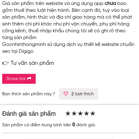
Giá sản phẩm trên website và ứng dụng app
chưa
bao
gồm thuế theo luật hiện hành. Bên cạnh đó, tuỳ vào loại
sản phẩm, hình thức và địa chỉ giao hàng mà có thể phát
sinh thêm chi phí khác như phí vận chuyển, phụ phí hàng
cồng kềnh, thuế nhập khẩu chúng tôi sẽ có ghi rõ theo
từng sản phẩm
Gocnhinthongminh sử dụng dịch vụ
thiết kế website chuẩn
seo
tại Digigo
👉 Tư vấn sản phẩm
Share link
2
Bạn thích sản phẩm này ?
lượt thích
★★★★★
★★★★★
Đánh giá sản phẩm
0
Sản phẩm có
điểm trung bình trên
đánh giá.