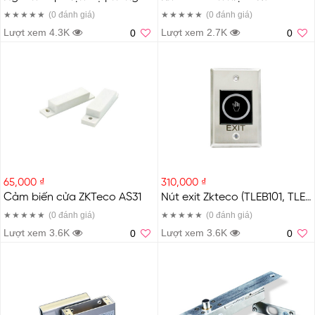
(0
đánh giá
)
(0
đánh giá
)
Lượt xem 4.3K
Lượt xem 2.7K
0
0
65,000 ₫
310,000 ₫
Cảm biến cửa ZKTeco AS31
Nút exit Zkteco (TLEB101, TLEB102, TLEB102-R) (TLEB101)
(0
đánh giá
)
(0
đánh giá
)
Lượt xem 3.6K
Lượt xem 3.6K
0
0