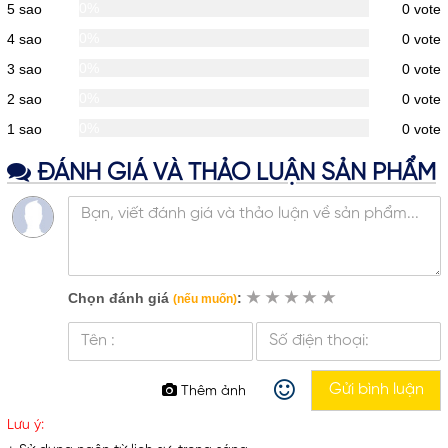
0%
5 sao
0
vote
0%
4 sao
0
vote
0%
3 sao
0
vote
0%
2 sao
0
vote
0%
1 sao
0
vote
ĐÁNH GIÁ VÀ THẢO LUẬN SẢN PHẨM
Chọn đánh giá
:
★
★
★
★
★
(nếu muốn)
Thêm ảnh
Lưu ý: