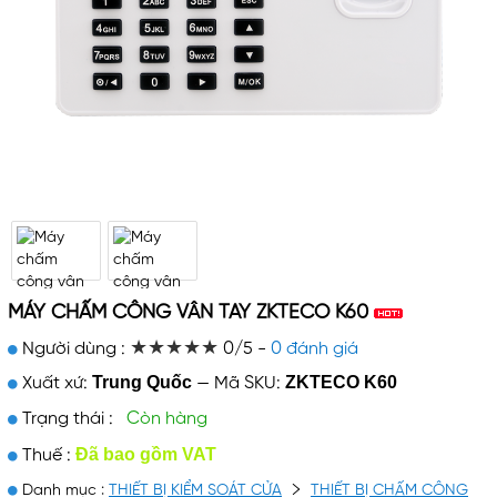
MÁY CHẤM CÔNG VÂN TAY ZKTECO K60
★★★★★
★★★★★
Người dùng :
0/5 -
0 đánh giá
Trung Quốc
ZKTECO K60
Xuất xứ:
—
Mã SKU:
Trạng thái :
Còn hàng
Đã bao gồm VAT
Thuế :
Danh mục :
THIẾT BỊ KIỂM SOÁT CỬA
THIẾT BỊ CHẤM CÔNG