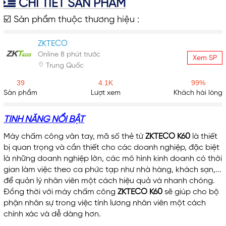
CHI TIẾT SẢN PHẨM
☑️ Sản phẩm thuộc thương hiệu :
ZKTECO
Online 8 phút trước
Xem SP
Trung Quốc
39
4.1K
99%
Sản phẩm
Lượt xem
Khách hài lòng
TÍNH NĂNG NỔI BẬT
Máy chấm công vân tay, mã số thẻ từ
ZKTECO K60
là thiết
bị quan trọng và cần thiết cho các doanh nghiệp, đặc biệt
là những doanh nghiệp lớn, các mô hình kinh doanh có thời
gian làm việc theo ca phức tạp như nhà hàng, khách sạn,...
để quản lý nhân viên một cách hiệu quả và nhanh chóng.
Đồng thời với máy chấm công
ZKTECO K60
sẽ giúp cho bộ
phận nhân sự trong việc tính lương nhân viên một cách
chính xác và dễ dàng hơn.