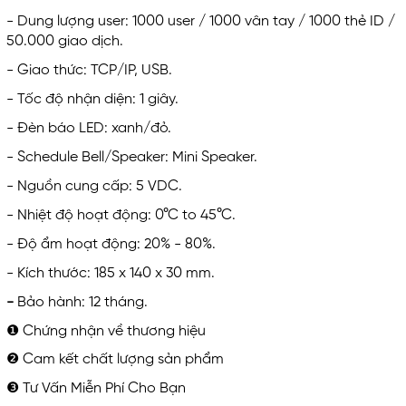
- Dung lượng user: 1000 user / 1000 vân tay / 1000 thẻ ID /
50.000 giao dịch.
- Giao thức: TCP/IP, USB.
- Tốc độ nhận diện: 1 giây.
- Đèn báo LED: xanh/đỏ.
- Schedule Bell/Speaker: Mini Speaker.
- Nguồn cung cấp: 5 VDC.
- Nhiệt độ hoạt động: 0°C to 45°C.
- Độ ẩm hoạt động: 20% - 80%.
- Kích thước: 185 x 140 x 30 mm.
-
Bảo hành: 12 tháng.
❶ Chứng nhận về thương hiệu
❷ Cam kết chất lượng sản phẩm
❸ Tư Vấn Miễn Phí Cho Bạn