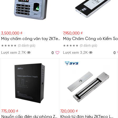
3,500,000 ₫
7,950,000 ₫
Máy chấm công vân tay ZKTeco UA400
(0
đánh giá
)
(0
đánh giá
)
Lượt xem 2.7K
Lượt xem 3.2K
0
0
775,000 ₫
720,000 ₫
Nguồn cấp điện dự phòng ZKTeco PS-902BH
Khoá từ đơn hiệu ZKTeco LM2805 hàng mới 100%