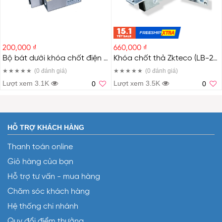
200,000 ₫
660,000 ₫
Bộ bát dưới khóa chốt điện từ ZKTeco LBB-2 (Bộ bát dưới khóa chốt điện từ ZKTeco )
Khóa chốt thả Zkteco (LB-22, LB-35) (LB-22)
(0
đánh giá
)
(0
đánh giá
)
Lượt xem 3.1K
Lượt xem 3.5K
0
0
HỖ TRỢ KHÁCH HÀNG
Thanh toán online
Giỏ hàng của bạn
Hỗ trợ tư vấn - mua hàng
Chăm sóc khách hàng
Hệ thống chi nhánh
Quy đổi điểm thưởng