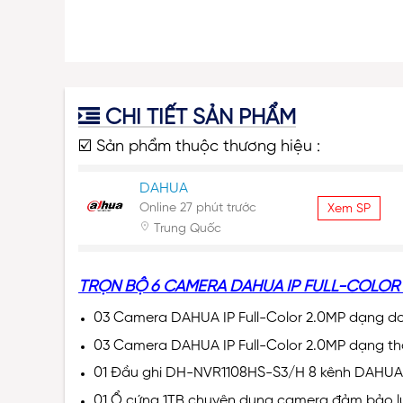
CHI TIẾT SẢN PHẨM
☑️ Sản phẩm thuộc thương hiệu :
DAHUA
Online 27 phút trước
Xem SP
Trung Quốc
TRỌN BỘ 6 CAMERA DAHUA IP FULL-COLOR
03 Camera DAHUA IP Full-Color 2.0MP dạng d
03 Camera DAHUA IP Full-Color 2.0MP dạng thâ
01 Đầu ghi DH-NVR1108HS-S3/H 8 kênh DAHUA
01 Ổ cứng 1TB chuyên dụng camera
đảm bảo lư