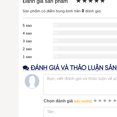
★★★★★
★★★★★
Đánh giá sản phẩm
0
Sản phẩm có
điểm trung bình trên
đánh giá.
0%
5 sao
0%
4 sao
0%
3 sao
0%
2 sao
0%
1 sao
ĐÁNH GIÁ VÀ THẢO LUẬN SẢ
Chọn đánh giá
:
★
★
★
★
★
(nếu muốn)