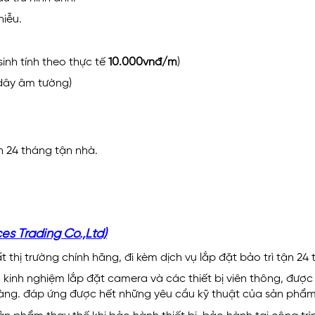
iễu.
inh tính theo thực tế
10.000vnđ/m
)
 dây âm tường)
4 tháng tận nhà.
s Trading Co.,Ltd)
 thị trường chính hãng, đi kèm dịch vụ lắp đặt bảo trì tận 24 
kinh nghiệm lắp đặt camera và các thiết bị viên thông, được
hàng. đáp ứng được hết những yêu cầu kỹ thuật của sản phẩm