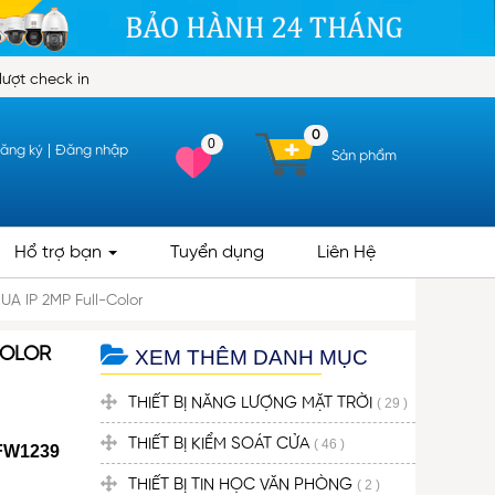
lượt check in
0
0
|
ăng ký
Đăng nhập
Sản phẩm
Hổ trợ bạn
Tuyển dụng
Liên Hệ
A IP 2MP Full-Color
COLOR
XEM THÊM DANH MỤC
THIẾT BỊ NĂNG LƯỢNG MẶT TRỜI
( 29 )
THIẾT BỊ KIỂM SOÁT CỬA
( 46 )
FW1239
THIẾT BỊ TIN HỌC VĂN PHÒNG
( 2 )