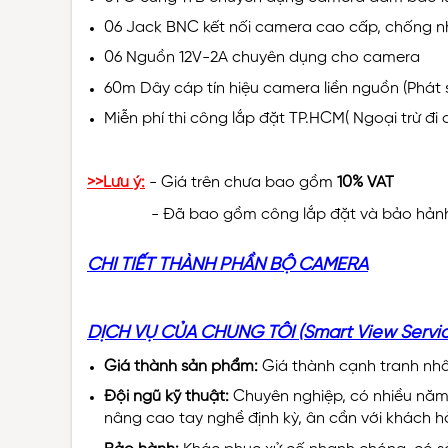
06 Jack BNC kết nối camera cao cấp, chống nh
06 Nguồn 12V-2A chuyên dụng cho camera
60m Dây cáp tín hiệu camera liền nguồn (Phát s
Miễn phí thi công lắp đặt TP.HCM( Ngoại trừ đi
>>Lưu ý:
- Giá trên chưa bao gồm
10% VAT
- Đã bao gồm công lắp đặt và bảo hảnh 2
CHI TIẾT THÀNH PHẦN BỘ CAMERA
DỊCH VỤ CỦA CHÚNG TÔI (Smart View Service
Giá thành sản phẩm:
Giá thành cạnh tranh nhất
Đội ngũ kỹ thuật:
Chuyên nghiệp, có nhiều năm 
nâng cao tay nghề định kỳ, ân cần với khách 