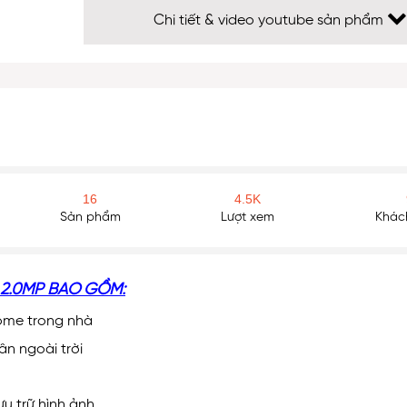
Chi tiết & video youtube sản phẩm
16
4.5K
Sản phẩm
Lượt xem
Khách
 2.0MP BAO GỒM:
ome trong nhà
n ngoài trời
u trữ hình ảnh.