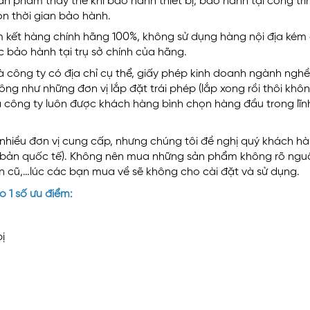
 phẩm thay thế khi bảo hành thiết bị, bảo hành tại công trì
n thời gian bảo hành.
kết hàng chính hãng 100%, không sử dụng hàng nội địa kém
 bảo hành tại trụ sở chính của hãng.
à công ty có địa chỉ cụ thể, giấy phép kinh doanh ngành nghề
ông như những đơn vị lắp đặt trái phép (lắp xong rồi thôi khô
Là công ty luôn được khách hàng bình chọn hàng đầu trong lĩn
á nhiều đơn vị cung cấp, nhưng chúng tôi đề nghị quý khách h
n bản quốc tế). Không nên mua những sản phẩm không rõ ng
oản cũ,…lúc các bạn mua về sẽ không cho cài đặt và sử dụng.
 1 số ưu điểm:
ị