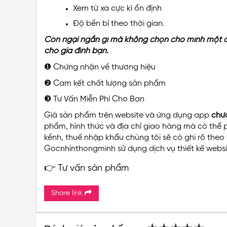
Xem từ xa cực kì ổn định
Độ bền bỉ theo thời gian.
Còn ngại ngần gì mà không chọn cho mình một đơn
cho gia đình bạn.
❶ Chứng nhận về thương hiệu
❷ Cam kết chất lượng sản phẩm
❸ Tư Vấn Miễn Phí Cho Bạn
Giá sản phẩm trên website và ứng dụng app
chư
phẩm, hình thức và địa chỉ giao hàng mà có thể 
kềnh, thuế nhập khẩu chúng tôi sẽ có ghi rõ the
Gocnhinthongminh sử dụng dịch vụ
thiết kế webs
👉 Tư vấn sản phẩm
Share link