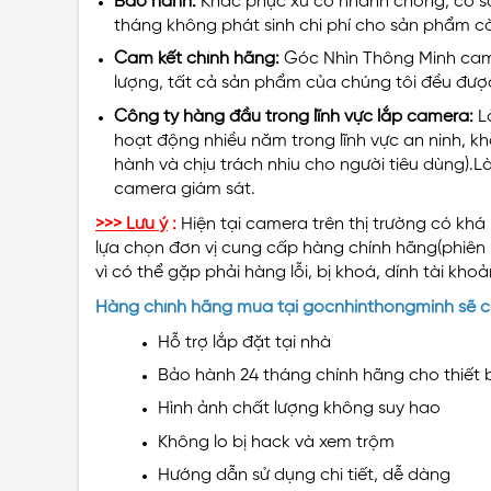
Bảo hành:
Khác phục xử cố nhanh chóng, có sản
tháng không phát sinh chi phí cho sản phẩm cò
Cam kết chính hãng:
Góc Nhìn Thông Minh cam 
lượng, tất cả sản phẩm của chúng tôi đều được
Công ty hàng đầu trong lĩnh vực lắp camera:
L
hoạt động nhiều năm trong lĩnh vực an ninh, kh
hành và chịu trách nhiu cho người tiêu dùng).
camera giám sát.
>>> Lưu ý
:
Hiện tại camera trên thị trường có kh
lựa chọn đơn vị cung cấp hàng chính hãng(phiê
vì có thể gặp phải hàng lỗi, bị khoá, dính tài kh
Hàng chính hãng mua tại gocnhinthongminh sẽ có
Hỗ trợ lắp đặt tại nhà
Bảo hành 24 tháng chính hãng cho thiết b
Hình ảnh chất lượng không suy hao
Không lo bị hack và xem trộm
Hướng dẫn sử dụng chi tiết, dễ dàng