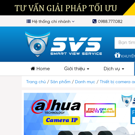
Hệ thống chi nhánh
0988.777.082
KHUYẾN
Home
Giới thiệu
Dịch vụ
Trang chủ
/
Sản phẩm
/
Danh mục
/
Thiết bị camera a