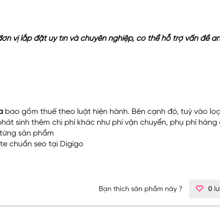
 vị lắp đặt uy tín và chuyên nghiệp, có thể hỗ trợ vấn đề an
a
bao gồm thuế theo luật hiện hành. Bên cạnh đó, tuỳ vào loạ
phát sinh thêm chi phí khác như phí vận chuyển, phụ phí hàng
o từng sản phẩm
ite chuẩn seo
tại Digigo
0
Bạn thích sản phẩm này ?
lư