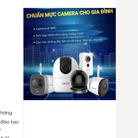
tháng.
 đào tạo
.