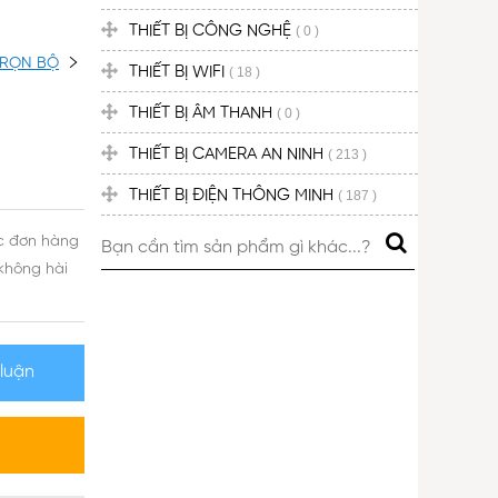
THIẾT BỊ CÔNG NGHỆ
( 0 )
TRỌN BỘ
THIẾT BỊ WIFI
( 18 )
THIẾT BỊ ÂM THANH
( 0 )
THIẾT BỊ CAMERA AN NINH
( 213 )
THIẾT BỊ ĐIỆN THÔNG MINH
( 187 )
ốc đơn hàng
không hài
 luận