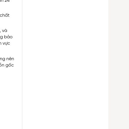
nh 24
 chất
, và
ng bảo
h vực
àng nên
uồn gốc