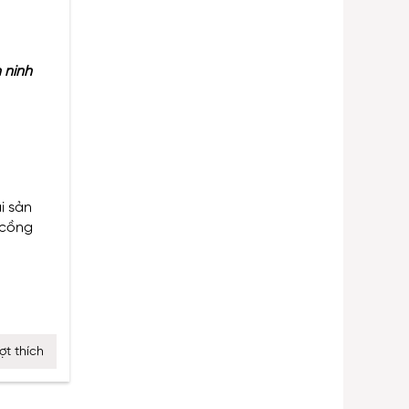
 ninh
i sản
 cồng
ợt thích