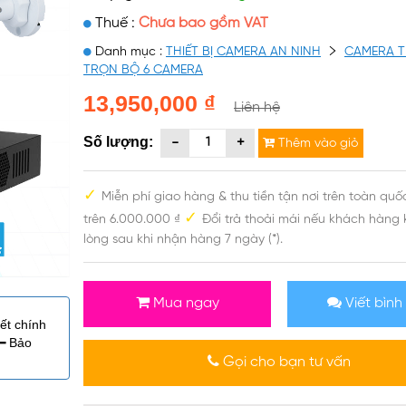
Thuế :
Chưa bao gồm VAT
Danh mục :
THIẾT BỊ CAMERA AN NINH
CAMERA 
TRỌN BỘ 6 CAMERA
13,950,000 ₫
Liên hệ
Số lượng:
Thêm vào giỏ
✓
Miễn phí giao hàng & thu tiền tận nơi trên toàn qu
✓
trên 6.000.000 ₫
Đổi trả thoải mái nếu khách hàng 
lòng sau khi nhận hàng 7 ngày (*).
Mua ngay
Viết bình
ết chính
━ Bảo
Gọi cho bạn tư vấn