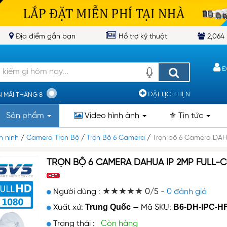
Địa điểm gần bạn
Hổ trợ kỹ thuật
2,064 
Đ
ĐẶT LỊCH HẸN
 MÃI THÁNG 8
Sản phẩm
Video
hình ảnh
⚜️ Tin tức
n ninh
/
Camera Trọn Bộ
/
Trọn Bộ 6 Camera
/
Trọn bộ 6 Camera DAHU
TRỌN BỘ 6 CAMERA DAHUA IP 2MP FULL-
★★★★★
★★★★★
Người dùng :
0/5 -
0 đánh giá
Trung Quốc
B6-DH-IPC-H
Xuất xứ:
—
Mã SKU:
Trạng thái :
Còn hàng